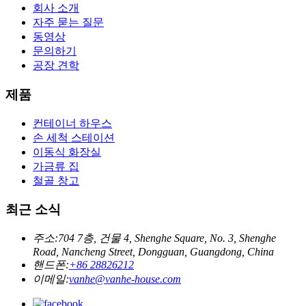
회사 소개
자주 묻는 질문
동영상
문의하기
공장 견학
제품
컨테이너 하우스
손 세척 스테이션
이동식 화장실
가금류 집
철골 창고
최근 소식
주소:
704 7층, 건물 4, Shenghe Square, No. 3, Shenghe
Road, Nancheng Street, Dongguan, Guangdong, China
핸드폰:
+86 28826212
이메일:
vanhe@vanhe-house.com