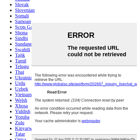
Slovak
Slovenian
Somali
Samoan
Scots Gaelic
Shona
Sindhi
Sundanese
Swahili
Tajik
Tamil
Telugu
Thai
Ukrainian
Urdu
Uzbek
Vietnamese
Welsh
Xhosa
Yiddish
Yoruba
Zulu
Kinyarwanda
Tatar
Oriya